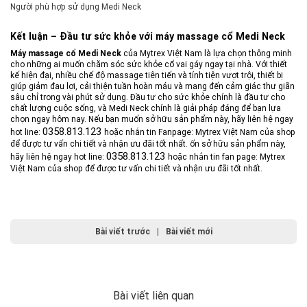
Người phù hợp sử dụng Medi Neck
Kết luận – Đầu tư sức khỏe với máy massage cổ Medi Neck
Máy massage cổ Medi Neck
của Mytrex Việt Nam là lựa chọn thông minh
cho những ai muốn chăm sóc sức khỏe cổ vai gáy ngay tại nhà. Với thiết
kế hiện đại, nhiều chế độ massage tiên tiến và tính tiện vượt trội, thiết bị
giúp giảm đau lợi, cải thiện tuần hoàn máu và mang đến cảm giác thư giãn
sâu chỉ trong vài phút sử dụng. Đầu tư cho sức khỏe chính là đầu tư cho
chất lượng cuộc sống, và Medi Neck chính là giải pháp đáng để bạn lựa
chọn ngay hôm nay. Nếu bạn muốn sở hữu sản phẩm này, hãy liên hệ ngay
0358.813.123
hot line:
hoặc nhắn tin Fanpage:
Mytrex Việt Nam
của shop
để được tư vấn chi tiết và nhận ưu đãi tốt nhất.
ốn sở hữu sản phẩm này,
0358.813.123
hãy liên hệ ngay hot line:
hoặc nhắn tin fan page:
Mytrex
Việt Nam
của shop để được tư vấn chi tiết và nhận ưu đãi tốt nhất.
Bài viết trước
|
Bài viết mới
Bài viết liên quan