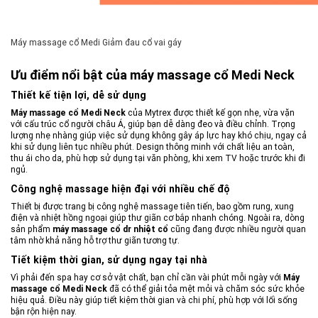
Máy massage cổ Medi Giảm đau cổ vai gáy
Ưu điểm nổi bật của máy massage cổ Medi Neck
Thiết kế tiện lợi, dễ sử dụng
Máy massage cổ Medi Neck
của Mytrex được thiết kế gọn nhẹ, vừa vặn
với cấu trúc cổ người châu Á, giúp bạn dễ dàng đeo và điều chỉnh. Trọng
lượng nhẹ nhàng giúp việc sử dụng không gây áp lực hay khó chịu, ngay cả
khi sử dụng liên tục nhiều phút. Design thông minh với chất liệu an toàn,
thu ái cho da, phù hợp sử dụng tại văn phòng, khi xem TV hoặc trước khi đi
ngủ.
Công nghệ massage hiện đại với nhiều chế độ
Thiết bị được trang bị công nghệ massage tiên tiến, bao gồm rung, xung
điện và nhiệt hồng ngoại giúp thư giãn cơ bắp nhanh chóng. Ngoài ra, dòng
sản phẩm
máy massage cổ dr nhiệt cổ
cũng đang được nhiều người quan
tâm nhờ khả năng hỗ trợ thư giãn tương tự.
Tiết kiệm thời gian, sử dụng ngay tại nhà
Vì phải đến spa hay cơ sở vật chất, bạn chỉ cần vài phút mỗi ngày với
Máy
massage cổ Medi Neck
đã có thể giải tỏa mệt mỏi và chăm sóc sức khỏe
hiệu quả. Điều này giúp tiết kiệm thời gian và chi phí, phù hợp với lối sống
bận rộn hiện nay.