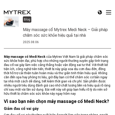
Blog
Máy massage cổ Mytrex Medi Neck – Giải pháp
chăm sóc sức khỏe hiệu quả tại nhà
2025.08.06
Máy massage cổ Medi Neck
của Mytrex Việt Nam là giải pháp chăm sóc
sức khỏe hiện đại, phù hợp cho những người thường xuyên gặp tình trạng
đau cổ vai gáy làm việc căng thẳng hoặc vận động sai tư thế. Với thiết kế
tiện ích, công nghệ tiên tiến, thiết bị này giúp xoa dịu cơn đau đớn, đồng
thời hỗ trợ cải thiện tuần hoàn máu và thư giãn tinh thần hiệu quả. Không
cần đến spa hay phòng trị liệu, giờ đây bạn có thể chăm sóc cơ bản ngay
tại nhà một cách dễ dàng, tiết kiệm thời gian và chi phí. Sản phẩm được
nhiều người tiêu dùng đánh giá cao nhờ chất lượng bền và hiệu quả rõ ràng
chỉ sau một vài lần sử dụng. Bài viết này sẽ giúp bạn hiểu rõ lý do nên sở
hữu thiết bị chăm sóc sức khỏe này ngay hôm nay.
Vì sao bạn nên chọn máy massage cổ Medi Neck?
Giảm đau cổ vai gáy
Cơn đau cổ vai gáy thường xuất hiện ở người làm việc trong phòng, người