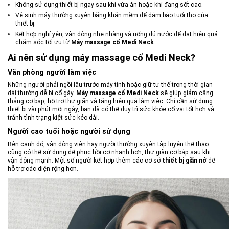
Không sử dụng thiết bị ngay sau khi vừa ăn hoặc khi đang sốt cao.
Vệ sinh máy thường xuyên bằng khăn mềm để đảm bảo tuổi thọ của
thiết bị.
Kết hợp nghỉ yên, vận động nhẹ nhàng và uống đủ nước để đạt hiệu quả
chăm sóc tối ưu từ
Máy massage cổ Medi Neck
.
Ai nên sử dụng máy massage cổ Medi Neck?
Văn phòng người làm việc
Những người phải ngồi lâu trước máy tính hoặc giữ tư thế trong thời gian
dài thường dễ bị cổ gáy.
Máy massage cổ Medi Neck
sẽ giúp giảm căng
thẳng cơ bắp, hỗ trợ thư giãn và tăng hiệu quả làm việc. Chỉ cần sử dụng
thiết bị vài phút mỗi ngày, bạn đã có thể duy trì sức khỏe cổ vai tốt hơn và
tránh tình trạng kiệt sức kéo dài.
Người cao tuổi hoặc người sử dụng
Bên cạnh đó, vận động viên hay người thường xuyên tập luyện thể thao
cũng có thể sử dụng để phục hồi cơ nhanh hơn, thư giãn cơ bắp sau khi
vận động mạnh. Một số người kết hợp thêm các cơ sở
thiết bị giãn nở
để
hỗ trợ các diện rộng hơn.