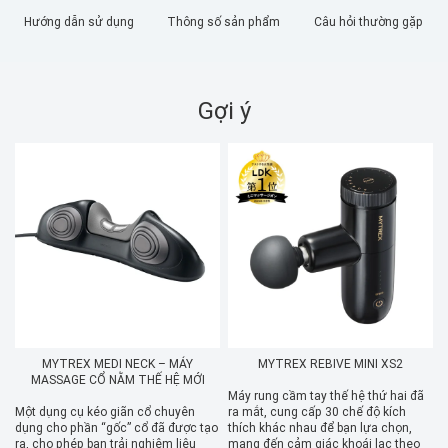
Hướng dẫn sử dụng
Thông số sản phẩm
Câu hỏi thường gặp
Gợi ý
MYTREX MEDI NECK – MÁY
MYTREX REBIVE MINI XS2
MASSAGE CỔ NẰM THẾ HỆ MỚI
Máy rung cầm tay thế hệ thứ hai đã
V
Một dụng cụ kéo giãn cổ chuyên
ra mắt, cung cấp 30 chế độ kích
m
dụng cho phần “gốc” cổ đã được tạo
thích khác nhau để bạn lựa chọn,
d
ra, cho phép bạn trải nghiệm liệu
mang đến cảm giác khoái lạc theo
p