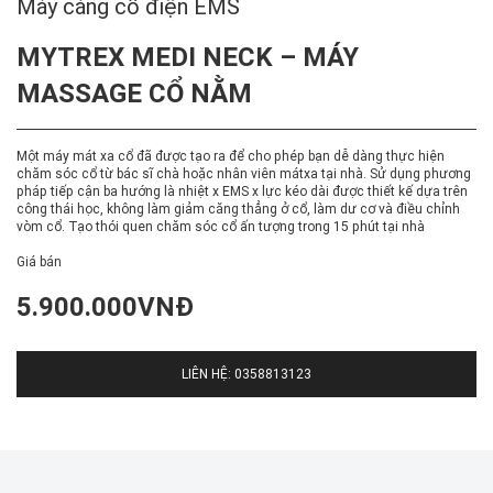
Máy cáng cổ điện EMS
MYTREX MEDI NECK – MÁY
MASSAGE CỔ NẰM
Một máy mát xa cổ đã được tạo ra để cho phép bạn dễ dàng thực hiện
chăm sóc cổ từ bác sĩ chà hoặc nhân viên mátxa tại nhà. Sử dụng phương
pháp tiếp cận ba hướng là nhiệt x EMS x lực kéo dài được thiết kế dựa trên
công thái học, không làm giảm căng thẳng ở cổ, làm dư cơ và điều chỉnh
vòm cổ. Tạo thói quen chăm sóc cổ ấn tượng trong 15 phút tại nhà
Giá bán
5.900.000VNĐ
LIÊN HỆ: 0358813123