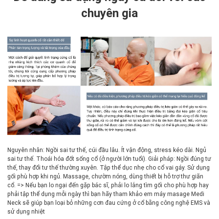
chuyên gia
Nguyên nhân: Ngồi sai tư thế, cúi đầu lâu. Ít vận động, stress kéo dài. Ngủ
sai tư thế. Thoái hóa đốt sống cổ (ở người lớn tuổi). Giải pháp: Ngồi đúng tư
thế, thay đổi tư thế thường xuyên. Tập thể dục nhẹ cho cổ vai gáy. Sử dụng
gối phù hợp khi ngủ. Massage, chườm nóng, dùng thiết bị hỗ trợ thư giãn
cổ. => Nếu bạn lo ngại đến gặp bác sĩ, phải lo lắng tìm gối cho phù hợp hay
phải tập thể dụng mỗi ngày thì bạn hãy tham khảo em máy masage Medi
Neck sẽ giúp bạn loại bỏ những cơn đau cứng ở cổ bằng công nghệ EMS và
sử dụng nhiệt