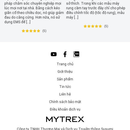
pháp chăm sóc chuyên nghiệp mọi
sở thích. Trong khi các mẫu máy
b
lúc mọi nơi tại nhà. Bằng cách kéo
rung cầm tay trước đây chỉ cho phép
n
giãn cổ theo chiều dọc, nó giúp giảm
điều chỉnh tốc độ (tốc độ rung), mẫu
k
đau do căng cứng. Hơn nữa, nó sử
máy […]
v
dụng EMS để […]
(5)
(5)
Trang chủ
Giới thiệu
Sản phẩm
Tin tức
Liên hệ
Chính sách bảo mật
Điều khoản dịch vụ
Công ty TNHH Thương Mại và Dịch vụ Truyền thông Susumi