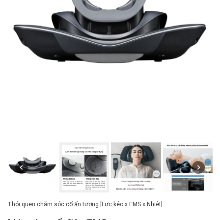
Thói quen chăm sóc cổ ấn tượng [Lực kéo x EMS x Nhiệt]