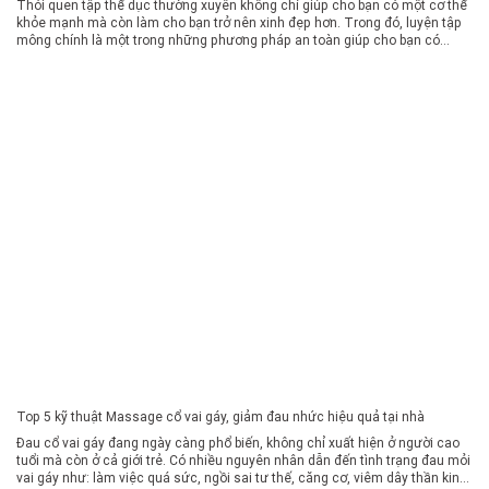
Thói quen tập thể dục thường xuyên không chỉ giúp cho bạn có một cơ thể
khỏe mạnh mà còn làm cho bạn trở nên xinh đẹp hơn. Trong đó, luyện tập
mông chính là một trong những phương pháp an toàn giúp cho bạn có
được một vòng 3 săn chắc, hiệu quả. Cùng tìm hiểu […]
Top 5 kỹ thuật Massage cổ vai gáy, giảm đau nhức hiệu quả tại nhà
Đau cổ vai gáy đang ngày càng phổ biến, không chỉ xuất hiện ở người cao
tuổi mà còn ở cả giới trẻ. Có nhiều nguyên nhân dẫn đến tình trạng đau mỏi
vai gáy như: làm việc quá sức, ngồi sai tư thế, căng cơ, viêm dây thần kinh