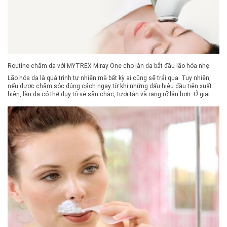
Routine chăm da với MYTREX Miray One cho làn da bắt đầu lão hóa nhẹ
Lão hóa da là quá trình tự nhiên mà bất kỳ ai cũng sẽ trải qua. Tuy nhiên,
nếu được chăm sóc đúng cách ngay từ khi những dấu hiệu đầu tiên xuất
hiện, làn da có thể duy trì vẻ săn chắc, tươi tắn và rạng rỡ lâu hơn. Ở giai
đoạn đầu của […]