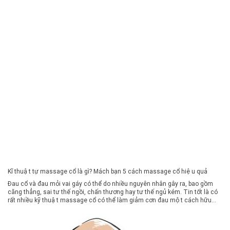
cánh tay,… Để làm giảm […]
Kĩ thuật tự massage cổ là gì? Mách bạn 5 cách massage cổ hiệu quả
Đau cổ và đau mỏi vai gáy có thể do nhiều nguyên nhân gây ra, bao gồm
căng thẳng, sai tư thế ngồi, chấn thương hay tư thế ngủ kém. Tin tốt là có
rất nhiều kỹ thuật massage cổ có thể làm giảm cơn đau một cách hữu
hiệu. Cùng Nhà Thuốc Long Châu […]