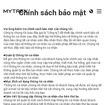
Chính sách bảo mật
Vui lòng kiểm tra chính sách bảo mật của chúng tôi.
Công ty chúng tôi (sau đây gọi là "Công ty") đã thiết lập chính sách bảo vệ
thông tin cá nhân sau đây, thiết lập hệ thống bảo vệ thông tin cá nhân và
đảm bảo rằng tất cả nhân viên đều nhận thức đầy đủ về tầm quan trọng
của việc bảo vệ thông tin cá nhân và có biện pháp để bảo vệ nó. Chúng tôi
sẽ thúc đẩy việc bảo vệ thông tin cá nhân.
■Quản lý thông tin cá nhân
Để giữ cho thông tin cá nhân của khách hàng luôn chính xác và cập nhật
cũng như ngăn chặn việc truy cập trái phép, mất mát, hư hỏng, giả mạo và
rò rỉ thông tin cá nhân, chúng tôi duy trì hệ thống bảo mật, phát triển hệ
thống quản lý và đào tạo nhân viên. Chúng tôi sẽ thực hiện các biện pháp
cần thiết như tính kỹ lưỡng, thực hiện các biện pháp an toàn và quản lý
chặt chẽ thông tin cá nhân.
■Mục đích sử dụng thông tin cá nhân
Thông tin cá nhân chúng tôi nhận được từ khách hàng sẽ được sử dụng để
gửi e-mail và tài liệu nhằm liên hệ với chúng tôi, cung cấp hướng dẫn kinh
doanh và trả lời câu hỏi của bạn.
■Cấm tiết lộ/cung cấp thông tin cá nhân cho bên thứ ba
Chúng tôi sẽ quản lý một cách thích hợp thông tin cá nhân được khách
hàng giao phó và sẽ không tiết lộ thông tin cá nhân cho bên thứ ba ngoại