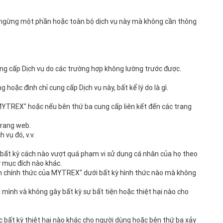
oặc ngừng một phần hoặc toàn bộ dịch vụ này mà không cần thông
cung cấp Dịch vụ do các trường hợp không lường trước được.
hoặc đình chỉ cung cấp Dịch vụ này, bất kể lý do là gì.
 MYTREX" hoặc nếu bên thứ ba cung cấp liên kết đến các trang
trang web.
 vụ đó, v.v.
bất kỳ cách nào vượt quá phạm vi sử dụng cá nhân của họ theo
 mục đích nào khác.
ến chính thức của MYTREX" dưới bất kỳ hình thức nào mà không
 mình và không gây bất kỳ sự bất tiện hoặc thiệt hại nào cho
hoặc bất kỳ thiệt hại nào khác cho người dùng hoặc bên thứ ba xảy