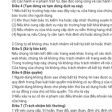
(8) Các hành vi vi phạm trật tự, đạo đức công cộng và các hành 
Điều 4 (Tạm dừng và tạm dừng dịch vụ này)
1 Nếu bất kỳ trường hợp nào sau đây xảy ra, cửa hàng của chúng
báo trước cho người dùng.
(1) Khi thực hiện bảo trì, kiểm tra hoặc cập nhật thường xuyên h
(2) Nếu khó cung cấp dịch vụ này do trường hợp bất khả kháng n
(3) Nếu nhiệm vụ của nhà cung cấp dịch vụ viễn thông hạng nhấ
(4) Ngoài ra, nếu Công ty cần tạm thời đình chỉ hoặc dừng Dịch 
2 Công ty sẽ không chịu trách nhiệm về bất kỳ bất lợi hoặc thiệt
Điều 5 (Xử lý liên kết)
Nếu chúng tôi liên kết đến các trang web khác trong số các dị
web khác, chúng tôi sẽ không chịu trách nhiệm về trang web đó
Trong trường hợp này, chúng tôi không chịu trách nhiệm về nội 
Cửa hàng của chúng tôi không chịu trách nhiệm về bất kỳ thiệt hạ
Điều 6 (Bản quyền)
1 Người dùng không được sao chép bất kỳ thông tin nào được c
quy định trong Đạo luật bản quyền mà không có sự đồng ý của 
2 Người dùng không được cho phép bên thứ ba sử dụng hoặc tiế
có sự đồng ý của chủ sở hữu quyền. Tôi cho là vậy.
3 Nếu xảy ra sự cố do vi phạm các điều khoản của điều khoản này
cửa hàng.
Điều 7 (Trách nhiệm bồi thường)
1 Về việc cung cấp, trì hoãn, thay đổi, gián đoạn, đình chỉ, đình 