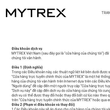
TRAN
Điều khoản dịch vụ
MYTREX Việt Nam (sau đây gọi là "cửa hàng của chúng tôi") đã 
chúng tôi vận hành.
Điều 1 (Định nghĩa)
Trong các Điều khoản này, các thuật ngữ liệt kê bên dưới được s
"Cửa hàng trực tuyến chính thức của MYTREX" là một hệ thống 
hàng của chúng tôi vận hành trên Internet dựa trên các Điều k
“Người dùng” đề cập đến một người truy cập “Cửa hàng trực tu
“Dịch vụ này” đề cập đến dịch vụ do cửa hàng của chúng tôi cu
dịch vụ có thể được thay đổi hoặc thay đổi bất cứ lúc nào theo q
trên "Cửa hàng trực tuyến chính thức của MYTREX" hoặc qua ema
Điều 2 (Phạm vi điều khoản và thay đổi)
1 Các Điều khoản này sẽ áp dụng cho cửa hàng của chúng tôi và