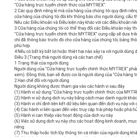
"Cửa hàng trực tuyến chính thức của MYTREX".
2 Các quy định riêng lẻ mà cửa hàng của chúng tôi quy định r
cửa hàng của chúng tôi đôi khi thông báo cho người dùng, cấu 
Nếu các Điều khoản và Điều kiện này khác với các điều khoản riê
3 Cửa hàng của chúng tôi có thể thay đổi các Điều khoản này th
"Cửa hàng trực tuyến chính thức MYTREX" cung cấp sẽ dựa trên 
chỉ đã thông báo trước đó cho cửa hàng của chúng tôi, bảng t
phù hợp.
4 Nếu có bất kỳ bất lợi hoặc thiệt hại nào xảy ra với người dùng
Điều 3 (Trạng thái người dùng và các hạn chế)
1 Trạng thái của người dùng
Người dùng của "Cửa hàng trực tuyến chính thức MYTREX" phải đ
xem). Đồng thời, bạn sẽ được coi là người dùng của "Cửa hàng 
2 Hạn chế đối với người dùng
Người dùng không được tham gia vào các hành vi sau đây.
(1) Hành vi sử dụng "Cửa hàng trực tuyến chính thức của MYTR
(2) Hành vi sử dụng dịch vụ này bằng cách mạo danh người khác
(3) Hành vi chỉ định liên kết dữ liệu liên quan đến dịch vụ này
(4) Các hành vi liên quan đến việc truy cập trái phép hoặc phá
(5) Hành vi can thiệp vào hoạt động của dịch vụ này.
(6) Việc sử dụng dịch vụ này cho các hoạt động kinh doanh, mụ
riêng.
(7) Thu thập hoặc tích lũy thông tin cá nhân của người dùng khá