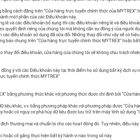
iêng bằng cách đăng trên "Cửa hàng trực tuyến chính thức của MYTREX" 
thành một phần của các Điều khoản này.
ng lẻ và các điều khoản bổ sung thì các điều khoản riêng lẻ và điều khoả
eo quyết định riêng của chúng tôi mà không cần sự đồng ý của người dù
các điều khoản sử dụng đã sửa đổi. Những thay đổi như vậy sẽ có hiệu 
hông báo chung trên "Cửa hàng trực tuyến chính thức MYTREX" hoặc bất
 do thay đổi điều khoản, cửa hàng của chúng tôi sẽ không chịu trách nhiệ
ồng ý với các Điều khoản này tại thời điểm họ sử dụng bất kỳ dịch vụ 
trực tuyến chính thức MYTREX".
EX" bằng phương thức khác với phương thức được chỉ định bởi "Cửa hà
.
 với dữ liệu khác, v.v. bằng phương pháp khác với phương pháp được "Cửa
 hủy hoặc có nguy cơ phá hủy dữ liệu được lưu trữ trên máy tính sử dụn
c đích thương mại và chuẩn bị cho các hoạt động đó. Tuy nhiên, điều n
c hoặc cố gắng thực hiện bất kỳ hành vi nào trong số này.