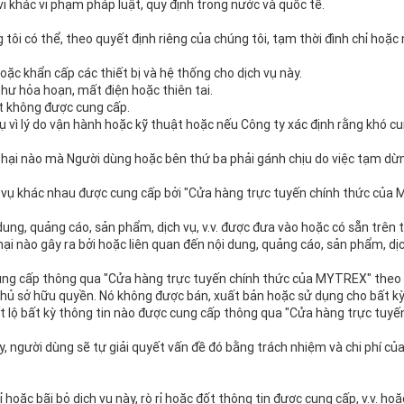
vi khác vi phạm pháp luật, quy định trong nước và quốc tế.
 tôi có thể, theo quyết định riêng của chúng tôi, tạm thời đình chỉ h
oặc khẩn cấp các thiết bị và hệ thống cho dịch vụ này.
hư hỏa hoạn, mất điện hoặc thiên tai.
t không được cung cấp.
vụ vì lý do vận hành hoặc kỹ thuật hoặc nếu Công ty xác định rằng khó 
 hại nào mà Người dùng hoặc bên thứ ba phải gánh chịu do việc tạm dừng 
ch vụ khác nhau được cung cấp bởi "Cửa hàng trực tuyến chính thức của
.
dung, quảng cáo, sản phẩm, dịch vụ, v.v. được đưa vào hoặc có sẵn trên 
i nào gây ra bởi hoặc liên quan đến nội dung, quảng cáo, sản phẩm, dịch
ung cấp thông qua "Cửa hàng trực tuyến chính thức của MYTREX" theo 
chủ sở hữu quyền. Nó không được bán, xuất bản hoặc sử dụng cho bất kỳ
t lộ bất kỳ thông tin nào được cung cấp thông qua "Cửa hàng trực tuy
, người dùng sẽ tự giải quyết vấn đề đó bằng trách nhiệm và chi phí của
chỉ hoặc bãi bỏ dịch vụ này, rò rỉ hoặc đốt thông tin được cung cấp, v.v. 