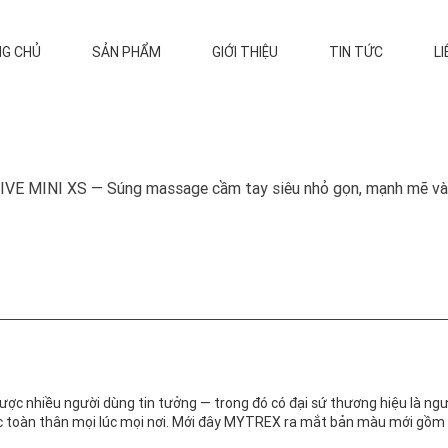
G CHỦ
SẢN PHẨM
GIỚI THIỆU
TIN TỨC
LI
IVE MINI XS — Súng massage cầm tay siêu nhỏ gọn, mạnh mẽ và
ược nhiều người dùng tin tưởng — trong đó có đại sứ thương hiệu là ng
óc toàn thân mọi lúc mọi nơi. Mới đây MYTREX ra mắt bản màu mới gồm t