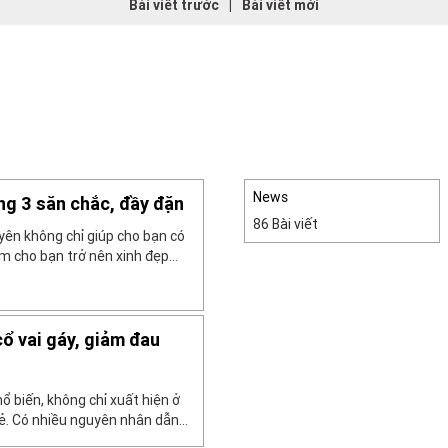
Bài viết trước
|
Bài viết mới
News
ng 3 săn chắc, đầy đặn
86 Bài viết
yên không chỉ giúp cho bạn có
 cho bạn trở nên xinh đẹp
hính là một trong những
n có được một vòng 3 săn
ổ vai gáy, giảm đau
ổ biến, không chỉ xuất hiện ở
trẻ. Có nhiều nguyên nhân dẫn
: làm việc quá sức, ngồi sai tư