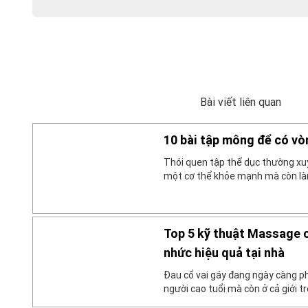
Bài viết liên quan
10 bài tập mông để có vò
Thói quen tập thể dục thường xu
một cơ thể khỏe mạnh mà còn làm
hơn. Trong đó, luyện tập mông c
phương pháp an toàn giúp cho bạ
chắc, hiệu quả. Cùng tìm hiểu […]
Top 5 kỹ thuật Massage c
nhức hiệu quả tại nhà
Đau cổ vai gáy đang ngày càng ph
người cao tuổi mà còn ở cả giới 
đến tình trạng đau mỏi vai gáy như