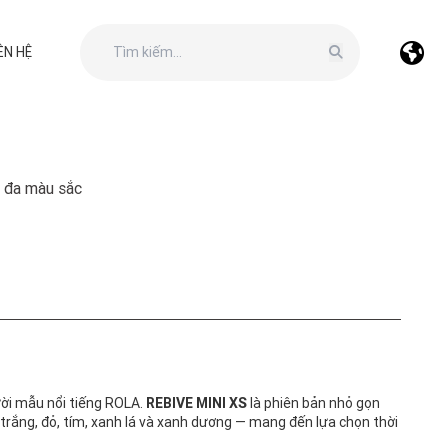
ÊN HỆ
 đa màu sắc
ười mẫu nổi tiếng ROLA.
REBIVE MINI XS
là phiên bản nhỏ gọn
rắng, đỏ, tím, xanh lá và xanh dương — mang đến lựa chọn thời