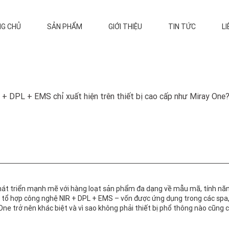
G CHỦ
SẢN PHẨM
GIỚI THIỆU
TIN TỨC
LI
 + DPL + EMS chỉ xuất hiện trên thiết bị cao cấp như Miray One
hát triển mạnh mẽ với hàng loạt sản phẩm đa dạng về mẫu mã, tính năng
, tổ hợp công nghệ NIR + DPL + EMS – vốn được ứng dụng trong các spa,
 One trở nên khác biệt và vì sao không phải thiết bị phổ thông nào cũng