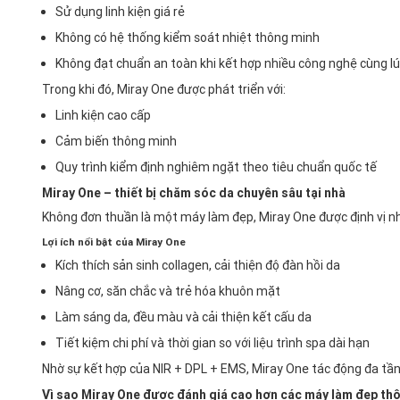
Sử dụng linh kiện giá rẻ
Không có hệ thống kiểm soát nhiệt thông minh
Không đạt chuẩn an toàn khi kết hợp nhiều công nghệ cùng l
Trong khi đó, Miray One được phát triển với:
Linh kiện cao cấp
Cảm biến thông minh
Quy trình kiểm định nghiêm ngặt theo tiêu chuẩn quốc tế
Miray One – thiết bị chăm sóc da chuyên sâu tại nhà
Không đơn thuần là một máy làm đẹp, Miray One được định vị như
Lợi ích nổi bật của Miray One
Kích thích sản sinh collagen, cải thiện độ đàn hồi da
Nâng cơ, săn chắc và trẻ hóa khuôn mặt
Làm sáng da, đều màu và cải thiện kết cấu da
Tiết kiệm chi phí và thời gian so với liệu trình spa dài hạn
Nhờ sự kết hợp của NIR + DPL + EMS, Miray One tác động đa tầng 
Vì sao Miray One được đánh giá cao hơn các máy làm đẹp th