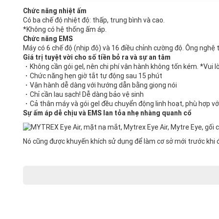
Chức năng nhiệt ấm
Có ba chế độ nhiệt độ: thấp, trung bình và cao.
*Không có hệ thống ấm áp.
Chức năng EMS
Máy có 6 chế độ (nhịp độ) và 16 điều chỉnh cường độ. Ông
nghệ t
Giá trị tuyệt vời cho số tiền bỏ ra và sự an tâm
・Không cần gói gel, nên chi phí vận hành không tốn kém. *Vui l
・Chức năng hẹn giờ tắt tự động sau 15 phút
・Vận hành dễ dàng với hướng dẫn bằng giọng nói
・Chỉ cần lau sạch! Dễ dàng bảo vệ sinh
・Cả thân máy và gói gel đều chuyển động linh hoạt, phù hợp với 
Sự ấm áp dễ chịu và EMS lan tỏa nhẹ nhàng quanh cổ
Nó cũng được khuyến khích sử dụng để làm cơ sở mới trước khi đ