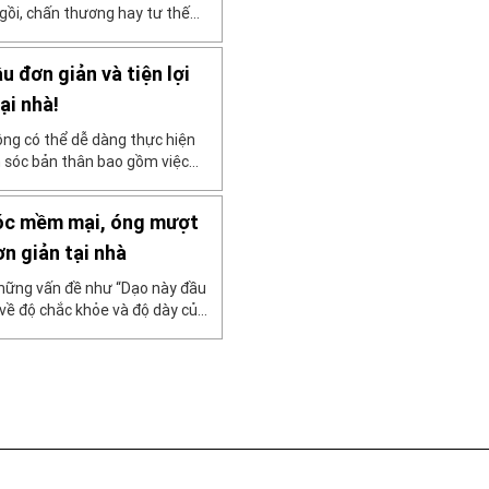
gồi, chấn thương hay tư thế
 kỹ thuật massage cổ có thể
hiệu. Cùng Nhà Thuốc Long
đơn giản và tiện lợi
ại nhà!
ng có thể dễ dàng thực hiện
m sóc bản thân bao gồm việc
ết này giới thiệu phương pháp
 bằng tay. Bài viết cũng giải
tóc mềm mại, óng mượt
n giản tại nhà
những vấn đề như “Dạo này đầu
g về độ chắc khỏe và độ dày của
ệc chăm sóc da đầu thành thói
bị chai cứng, […]