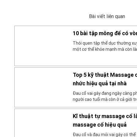
Bài viết liên quan
10 bài tập mông để có vò
Thói quen tập thể dục thường xu
một cơ thể khỏe mạnh mà còn làm
hơn. Trong đó, luyện tập mông c
phương pháp an toàn giúp cho bạ
chắc, hiệu quả. Cùng tìm hiểu […]
Top 5 kỹ thuật Massage c
nhức hiệu quả tại nhà
Đau cổ vai gáy đang ngày càng ph
người cao tuổi mà còn ở cả giới 
đến tình trạng đau mỏi vai gáy như
thế, căng cơ, viêm dây thần kinh 
Kĩ thuật tự massage cổ la
massage cổ hiệu quả
Đau cổ và đau mỏi vai gáy có th