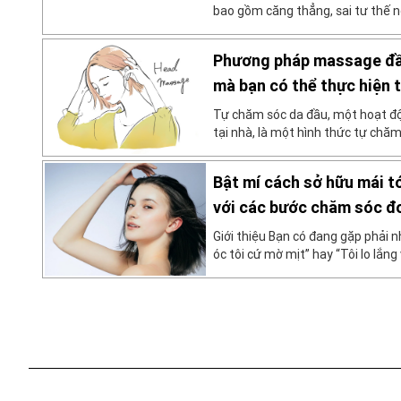
bao gồm căng thẳng, sai tư thế n
ngủ kém. Tin tốt là có rất nhiều
làm giảm cơn đau một cách hữu 
Phương pháp massage đầu 
Châu […]
mà bạn có thể thực hiện t
Tự chăm sóc da đầu, một hoạt độ
tại nhà, là một hình thức tự chă
nhẹ nhàng xoa bóp da đầu. Bài vi
ba bước cơ bản để massage da đầu
Bật mí cách sở hữu mái 
[…]
với các bước chăm sóc đơ
Giới thiệu Bạn có đang gặp phải 
óc tôi cứ mờ mịt” hay “Tôi lo lắn
tóc”? Thực ra, bằng cách biến vi
quen, bạn có thể làm mềm da đầu 