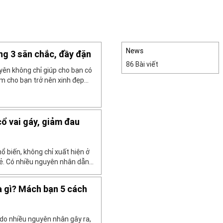
News
ng 3 săn chắc, đầy đặn
86 Bài viết
yên không chỉ giúp cho bạn có
 cho bạn trở nên xinh đẹp
hính là một trong những
n có được một vòng 3 săn
ổ vai gáy, giảm đau
ổ biến, không chỉ xuất hiện ở
trẻ. Có nhiều nguyên nhân dẫn
: làm việc quá sức, ngồi sai tư
cánh tay,… Để làm giảm […]
̀ gì? Mách bạn 5 cách
ể do nhiều nguyên nhân gây ra,