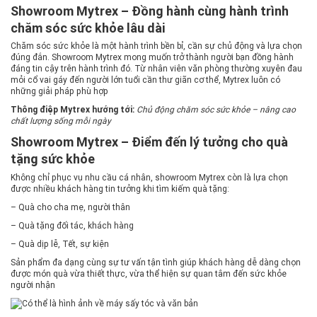
Showroom Mytrex – Đồng hành cùng hành trình
chăm sóc sức khỏe lâu dài
Chăm sóc sức khỏe là một hành trình bền bỉ, cần sự chủ động và lựa chọn
đúng đắn. Showroom Mytrex mong muốn trở thành người bạn đồng hành
đáng tin cậy trên hành trình đó. Từ nhân viên văn phòng thường xuyên đau
mỏi cổ vai gáy đến người lớn tuổi cần thư giãn cơ thể, Mytrex luôn có
những giải pháp phù hợp
Thông điệp Mytrex hướng tới:
Chủ động chăm sóc sức khỏe – nâng cao
chất lượng sống mỗi ngày
Showroom Mytrex – Điểm đến lý tưởng cho quà
tặng sức khỏe
Không chỉ phục vụ nhu cầu cá nhân, showroom Mytrex còn là lựa chọn
được nhiều khách hàng tin tưởng khi tìm kiếm quà tặng:
– Quà cho cha mẹ, người thân
– Quà tặng đối tác, khách hàng
– Quà dịp lễ, Tết, sự kiện
Sản phẩm đa dạng cùng sự tư vấn tận tình giúp khách hàng dễ dàng chọn
được món quà vừa thiết thực, vừa thể hiện sự quan tâm đến sức khỏe
người nhận