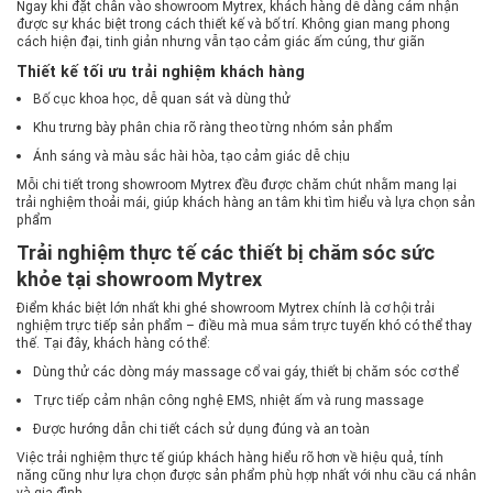
Ngay khi đặt chân vào showroom Mytrex, khách hàng dễ dàng cảm nhận
được sự khác biệt trong cách thiết kế và bố trí. Không gian mang phong
cách hiện đại, tinh giản nhưng vẫn tạo cảm giác ấm cúng, thư giãn
Thiết kế tối ưu trải nghiệm khách hàng
Bố cục khoa học, dễ quan sát và dùng thử
Khu trưng bày phân chia rõ ràng theo từng nhóm sản phẩm
Ánh sáng và màu sắc hài hòa, tạo cảm giác dễ chịu
Mỗi chi tiết trong showroom Mytrex đều được chăm chút nhằm mang lại
trải nghiệm thoải mái, giúp khách hàng an tâm khi tìm hiểu và lựa chọn sản
phẩm
Trải nghiệm thực tế các thiết bị chăm sóc sức
khỏe tại showroom Mytrex
Điểm khác biệt lớn nhất khi ghé showroom Mytrex chính là cơ hội trải
nghiệm trực tiếp sản phẩm – điều mà mua sắm trực tuyến khó có thể thay
thế. Tại đây, khách hàng có thể:
Dùng thử các dòng máy massage cổ vai gáy, thiết bị chăm sóc cơ thể
Trực tiếp cảm nhận công nghệ EMS, nhiệt ấm và rung massage
Được hướng dẫn chi tiết cách sử dụng đúng và an toàn
Việc trải nghiệm thực tế giúp khách hàng hiểu rõ hơn về hiệu quả, tính
năng cũng như lựa chọn được sản phẩm phù hợp nhất với nhu cầu cá nhân
và gia đình