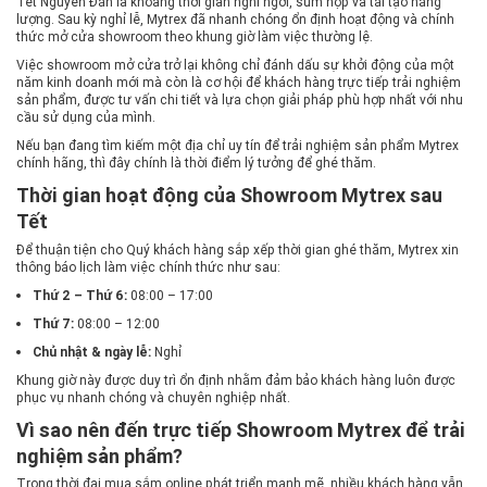
Tết Nguyên Đán là khoảng thời gian nghỉ ngơi, sum họp và tái tạo năng
lượng. Sau kỳ nghỉ lễ, Mytrex đã nhanh chóng ổn định hoạt động và chính
thức mở cửa showroom theo khung giờ làm việc thường lệ.
Việc showroom mở cửa trở lại không chỉ đánh dấu sự khởi động của một
năm kinh doanh mới mà còn là cơ hội để khách hàng trực tiếp trải nghiệm
sản phẩm, được tư vấn chi tiết và lựa chọn giải pháp phù hợp nhất với nhu
cầu sử dụng của mình.
Nếu bạn đang tìm kiếm một địa chỉ uy tín để trải nghiệm sản phẩm Mytrex
chính hãng, thì đây chính là thời điểm lý tưởng để ghé thăm.
Thời gian hoạt động của Showroom Mytrex sau
Tết
Để thuận tiện cho Quý khách hàng sắp xếp thời gian ghé thăm, Mytrex xin
thông báo lịch làm việc chính thức như sau:
Thứ 2 – Thứ 6:
08:00 – 17:00
Thứ 7:
08:00 – 12:00
Chủ nhật & ngày lễ:
Nghỉ
Khung giờ này được duy trì ổn định nhằm đảm bảo khách hàng luôn được
phục vụ nhanh chóng và chuyên nghiệp nhất.
Vì sao nên đến trực tiếp Showroom Mytrex để trải
nghiệm sản phẩm?
Trong thời đại mua sắm online phát triển mạnh mẽ, nhiều khách hàng vẫn