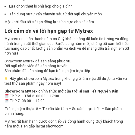
Lựa chọn thiết bị phù hợp cho gia đình
Tận dụng sự tư vấn chuyên sâu từ đội ngũ chuyên môn
Một khởi đầu tốt sẽ tạo động lực tích cực cho cả năm.
Lời cảm ơn và lời hẹn gặp từ Mytrex
Mytorex xin chân thành cảm ơn Quý khách hàng đã luôn tin tưởng và đồng
hành trong suốt thời gian qua. Bước sang năm mới, chúng tôi cam kết tiếp
tục nâng cao chất lượng sản phẩm và dịch vụ để mang đến trải nghiệm tốt
hơn nữa.
Showroom Mytrex đã sẵn sàng phục vụ.
Đội ngũ nhân viên đã sẵn sàng tư vấn.
Sản phẩm đã sẵn sàng để bạn trải nghiệm trực tiếp.
Hãy ghé showroom Mytrex trong khung giờ làm việc để được tư vấn và
test thử sản phẩm ngay hôm nay!
Showroom Mytrex chính thức mở cửa trở lại sau Tết Nguyên Đán
Thứ 2 – Thứ 6: 08:00 – 17:00
Thứ 7: 08:00 – 12:00
Trải nghiệm thực tế – Tư vấn tận tâm – So sánh trực tiếp – Sản phẩm
chính hãng.
Mytrex rất hân hạnh được đón tiếp và đồng hành cùng Quý khách trong
năm mới. Hẹn gặp lại tại showroom!