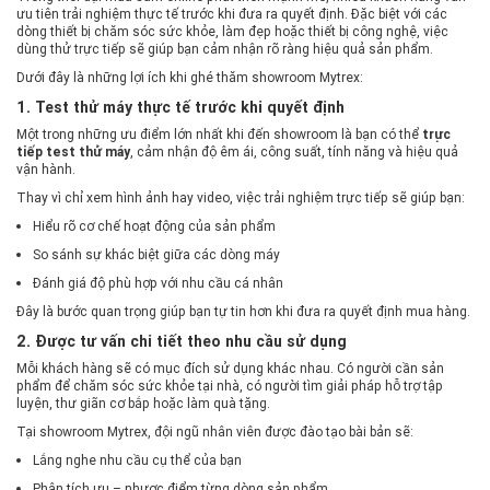
ưu tiên trải nghiệm thực tế trước khi đưa ra quyết định. Đặc biệt với các
dòng thiết bị chăm sóc sức khỏe, làm đẹp hoặc thiết bị công nghệ, việc
dùng thử trực tiếp sẽ giúp bạn cảm nhận rõ ràng hiệu quả sản phẩm.
Dưới đây là những lợi ích khi ghé thăm showroom Mytrex:
1. Test thử máy thực tế trước khi quyết định
Một trong những ưu điểm lớn nhất khi đến showroom là bạn có thể
trực
tiếp test thử máy
, cảm nhận độ êm ái, công suất, tính năng và hiệu quả
vận hành.
Thay vì chỉ xem hình ảnh hay video, việc trải nghiệm trực tiếp sẽ giúp bạn:
Hiểu rõ cơ chế hoạt động của sản phẩm
So sánh sự khác biệt giữa các dòng máy
Đánh giá độ phù hợp với nhu cầu cá nhân
Đây là bước quan trọng giúp bạn tự tin hơn khi đưa ra quyết định mua hàng.
2. Được tư vấn chi tiết theo nhu cầu sử dụng
Mỗi khách hàng sẽ có mục đích sử dụng khác nhau. Có người cần sản
phẩm để chăm sóc sức khỏe tại nhà, có người tìm giải pháp hỗ trợ tập
luyện, thư giãn cơ bắp hoặc làm quà tặng.
Tại showroom Mytrex, đội ngũ nhân viên được đào tạo bài bản sẽ:
Lắng nghe nhu cầu cụ thể của bạn
Phân tích ưu – nhược điểm từng dòng sản phẩm