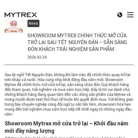
News
SHOWROOM MYTREX CHÍNH THỨC MỞ CỬA
TRỞ LẠI SAU TẾT NGUYÊN ĐÁN – SẴN SÀNG
ĐÓN KHÁCH TRẢI NGHIỆM SẢN PHẨM
2026.02.24
Sau kỳ nghỉ Tết Nguyên Đán, không khí làm việc đã chính thức quay trở lại
trên khắp cả nước. Hòa cùng nhịp khởi động đầu năm mới, Showroom
Mytrex đã chính thức mở cửa trở lại, sẵn sàng chào đón Quý khách hàng
đến tham quan, trải nghiệm và mua sắm trực tiếp. Đây là tin vui dành cho
những khách hàng đang quan tâm đến các dòng sản phẩm của Mytrex và
mong muốn được test thử thực tế trước khi quyết định mua. Với không gian
trưng bày chuyên nghiệp cùng đội ngũ tư vấn tận tâm, showroom hứa hẹn
mang đến trải nghiệm mua sắm trực tiếp tốt nhất ngay từ những ngày đầu
năm.
Showroom Mytrex mở cửa trở lại – Khởi đầu năm
mới đầy năng lượng