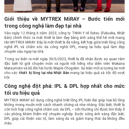
Giới thiệu về MYTREX MiRAY – Bước tiến mới
trong công nghệ làm đẹp tại nhà
Vào ngày 12 tháng 6 năm 2023, công ty TNHH Y tế Sotsu (Fukuoka, Nhật
Bản) chính thức ra mắt thiết bị làm đẹp bằng ánh sáng thế hệ mới mang
tên MYTREX MiRAY. Đây là một thiết bị đa năng, kết hợp giữa triệt lông công
nghệ IPL và chăm sóc da công nghệ DPL, mang lại hiệu quả làm đẹp
chuyên sâu ngay tại nhà.
Trong sự kiện ra mắt ngày 30/5/2023, thiết bị đã nhận được sự quan tâm
đặc biệt từ giới chuyên môn và người nổi tiếng như diễn viên Wakana
Matsumoto và bộ đôi hài hước Maple Chogokin. Sự kiện mở ra tương lai mới
cho các
thiết bị lông tại nhà Nhật Bản
mang lại hiệu quả và tốc độ vượt
trội.
Công nghệ đột phá: IPL & DPL hợp nhất cho mức
tối ưu hiệu quả
MYTREX MiRAY sử dụng công nghệ triệt lông IPL hiện đại giúp loại bỏ lông
không mong muốn một cách nhanh chóng và nhẹ nhàng. Đặc biệt, thiết bị
còn tích hợp công nghệ chăm sóc da DPL – vốn thường chỉ được tìm thấy ở
các phòng khám thẩm mỹ chuyên nghiệp. Bước sóng ánh sáng đặc biệt,
DPL giúp cải thiện sắc tố, làm sáng da và giảm trạng thái da không đều
màu.