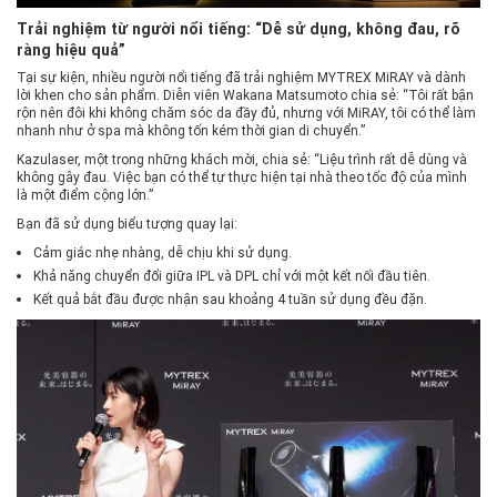
Trải nghiệm từ người nổi tiếng: “Dễ sử dụng, không đau, rõ
ràng hiệu quả”
Tại sự kiện, nhiều người nổi tiếng đã trải nghiệm MYTREX MiRAY và dành
lời khen cho sản phẩm. Diễn viên Wakana Matsumoto chia sẻ: “Tôi rất bận
rộn nên đôi khi không chăm sóc da đầy đủ, nhưng với MiRAY, tôi có thể làm
nhanh như ở spa mà không tốn kém thời gian di chuyển.”
Kazulaser, một trong những khách mời, chia sẻ: “Liệu trình rất dễ dùng và
không gây đau. Việc bạn có thể tự thực hiện tại nhà theo tốc độ của mình
là một điểm cộng lớn.”
Bạn đã sử dụng biểu tượng quay lại:
Cảm giác nhẹ nhàng, dễ chịu khi sử dụng.
Khả năng chuyển đổi giữa IPL và DPL chỉ với một kết nối đầu tiên.
Kết quả bắt đầu được nhận sau khoảng 4 tuần sử dụng đều đặn.