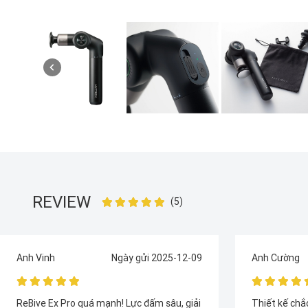
REVIEW
(5)
Anh Cường
Ngày gửi 2025-12-11
Anh Thành
Thiết kế chắc chắn, rất nam tính. Lực xung
Tôi thích chơ