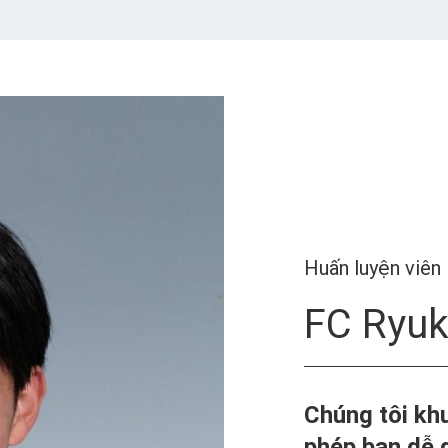
Huấn luyện viên
FC Ryu
Chúng tôi kh
phép bạn dễ 