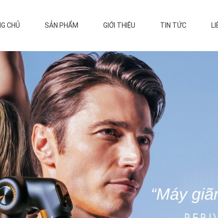
G CHỦ
SẢN PHẨM
GIỚI THIỆU
TIN TỨC
LI