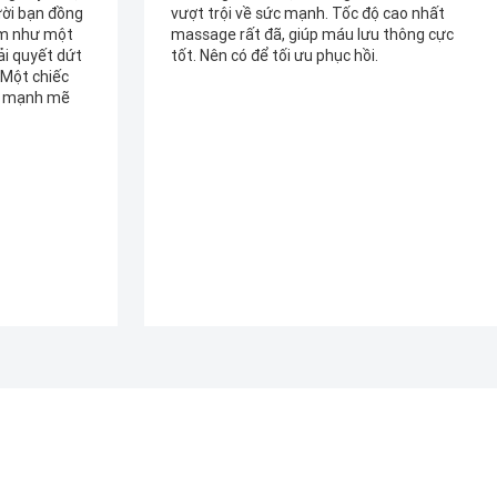
ộ cao nhất
Đầu massage chuyên biệt hữu ích. Dùng
 thông cực
massage bắp chân sau chạy bộ đường dài
cực kỳ hiệu quả, giảm thiểu chấn thương.