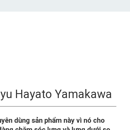
kyu Hayato Yamakawa
uyên dùng sản phẩm này vì nó cho
dàng chăm sóc lưng và lưng dưới so