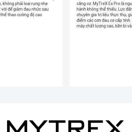
reX Ex Pro là người bạn đồng
vượt trội về sức mạnh. Tốc đ
thể thiếu. Lực đấm như một
massage rất đã, giúp máu lưu
ị liệu thực thụ, giải quyết dứt
tốt. Nên có để tối ưu phục hồi.
 đau cơ cấp tính. Một chiếc
ng cao, bền bỉ và mạnh mẽ