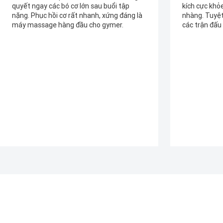
kích cực khỏe, không phải loại rung nhẹ
căng cơ. MyT
nhàng. Tuyệt vời để giảm đau nhức sau
hành không 
các trận đấu thể thao cường độ cao
chuyên gia tr
điểm các cơn
máy chất lượ