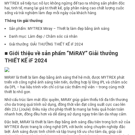
MYTREX sẽ tiếp tục nỗ lực không ngừng để tạo ra những sản phẩm độc
hại, tinh tế, mang lại giá trị thiết kế, góp phần nâng cao chất lượng cuộc
sống và trải nghiệm làm đẹp mỗi ngày của khách hàng.
Thông tin giải thưởng:
Sản phẩm: MYTREX Miray – Thiết bị làm đẹp bằng ánh sáng
Danh mục: Làm đẹp / Chăm sóc cá nhân
Giải thưởng: GIẢI THƯỞNG THIẾT KẾ iF 2024
■ Giới thiệu về sản phẩm “MiRAY” Giải thưởng
THIẾT KẾ iF 2024
MiRAY là thiết bị làm đẹp bằng ánh sáng thế hệ mới, được MYTREX phát
triển với công nghệ ánh sáng tiên tiến, dưỡng hợp lý lông IPL và chăm sóc
da DPL – hai liệu trình vốn chỉ có tại các thẩm mỹ viện – trong cùng một
thiết bị nhỏ gọn.
Nhờ cấu trúc làm mát độc quyền, MiRAY giúp giảm thiểu tối đa tổn thương
cho da trong quá trình sử dụng, đồng thời vẫn đạt công suất cực cao lên
đến 23J (Joule). Điều này cho phép thiết bị mang lại hiệu quả hoàn toàn
nhanh hơn, đồng đều hơn và dễ dàng sử dụng ngay trên làn da nhạy cảm.
Đặc biệt, MiRAY là thiết bị làm đẹp bằng ánh sáng đầu tiên trong lịch sử của
MYTREX được trang bị công nghệ DPL với bước sóng chuyên nghiệp đặc
biệt. Ánh sáng được tinh chỉnh và tập trung tối ưu cho tắm da, giúp cải