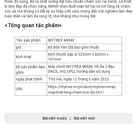
thiện độ sáng, độ và chất lượng đạt tiêu chuẩn chăm sóc tại salon. Là thiết
bị làm đẹp đa chức năng, MiRAY theo đuổi toàn bộ hai lợi ích lông và chăm
sóc da mà không có bất kỳ sự hiệp ước nào, mang đến trải nghiệm làm đẹp
toàn diện và tắm da rạng rỡ, nhẹ nhàng như mong đợi.
<Tổng quan tác phẩm>
Tên sản phẩm
MYTREX MiRAY
giá
85.800 Yên (đã bao gồm thuế)
Kích thước xấp xỉ 325mm x 82mm x
kích hoạt
101mm
Máy chính MYTREX MiRAY, tối đa 3 đầu
bộ sản phẩm bao
(FACE, VIO, DPL), hướng dẫn sử dụng
gồm
ngày phát hành
Thứ Hai, ngày 12 tháng 6 năm 2023
https://mytrex.vn/product/mytrex-miray-
URL
may-triet-long-cham-soc-da-2in1/
Bài viết trước
|
Bài viết mới