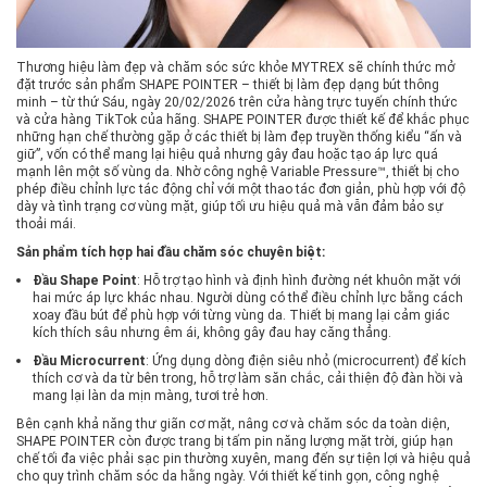
Thương hiệu làm đẹp và chăm sóc sức khỏe MYTREX sẽ chính thức mở
đặt trước sản phẩm SHAPE POINTER – thiết bị làm đẹp dạng bút thông
minh – từ thứ Sáu, ngày 20/02/2026 trên cửa hàng trực tuyến chính thức
và cửa hàng TikTok của hãng. SHAPE POINTER được thiết kế để khắc phục
những hạn chế thường gặp ở các thiết bị làm đẹp truyền thống kiểu “ấn và
giữ”, vốn có thể mang lại hiệu quả nhưng gây đau hoặc tạo áp lực quá
mạnh lên một số vùng da. Nhờ công nghệ Variable Pressure™, thiết bị cho
phép điều chỉnh lực tác động chỉ với một thao tác đơn giản, phù hợp với độ
dày và tình trạng cơ vùng mặt, giúp tối ưu hiệu quả mà vẫn đảm bảo sự
thoải mái.
Sản phẩm tích hợp hai đầu chăm sóc chuyên biệt:
Đầu Shape Point
: Hỗ trợ tạo hình và định hình đường nét khuôn mặt với
hai mức áp lực khác nhau. Người dùng có thể điều chỉnh lực bằng cách
xoay đầu bút để phù hợp với từng vùng da. Thiết bị mang lại cảm giác
kích thích sâu nhưng êm ái, không gây đau hay căng thẳng.
Đầu Microcurrent
: Ứng dụng dòng điện siêu nhỏ (microcurrent) để kích
thích cơ và da từ bên trong, hỗ trợ làm săn chắc, cải thiện độ đàn hồi và
mang lại làn da mịn màng, tươi trẻ hơn.
Bên cạnh khả năng thư giãn cơ mặt, nâng cơ và chăm sóc da toàn diện,
SHAPE POINTER còn được trang bị tấm pin năng lượng mặt trời, giúp hạn
chế tối đa việc phải sạc pin thường xuyên, mang đến sự tiện lợi và hiệu quả
cho quy trình chăm sóc da hằng ngày. Với thiết kế tinh gọn, công nghệ