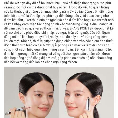
Chỉ khi kết hợp đầy đủ cả hai bước, hiệu quả cải thiện tình trạng sưng phù
và nâng cơ mới có thể được phát huy rõ rệt. Trong đó, yếu tố quan trọng
của kỹ thuật giải phóng cân mạc không nằm ở việc tác động trên diện rộng
toàn bộ cơ, mà là đưa áp lực phù hợp đến đúng các vị trí quan trọng như
điểm bắt đầu – kết thúc của cơ (gân) và các điểm kích hoạt. Do cơ mặt nhỏ
và khá nhạy cảm, việc tác động chính xác theo từng vùng là điều cần thiết
để đảm bảo hiệu quả và sự thoải mái. Vì vậy, SHAPE POINTER được thiết kế
với cơ chế cho phép điều chỉnh áp lực ngay trên cùng một đầu bút. Người
dùng có thể linh hoạt thay đổi lực tùy theo độ dày cơ và từng vùng trên
khuôn mặt. Nhờ đó, thiết bị giúp tác động chính xác vào các điểm cần thiết,
đồng thời thực hiện cả hai bước: giải phóng cân mạc và làm dịu cơ căng
cứng một cách hiệu quả, nhẹ nhàng và an toàn. Bên cạnh khả năng hỗ trợ
định hình gương mặt và mang lại vẻ ngoài thon gọn, sản phẩm còn được
tích hợp công nghệ dòng điện vi mô, góp phần cải thiện độ săn chắc, tăng
đàn hồi và mang đến làn da căng mịn, rạng rỡ hơn