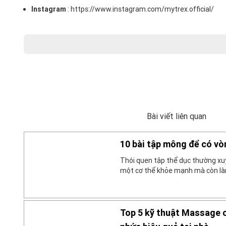
Instagram
:
https://www.instagram.com/mytrex.official/
Bài viết liên quan
10 bài tập mông để có vò
Thói quen tập thể dục thường xu
một cơ thể khỏe mạnh mà còn làm
hơn. Trong đó, luyện tập mông c
phương pháp an toàn giúp cho bạ
chắc, hiệu quả. Cùng tìm hiểu […]
Top 5 kỹ thuật Massage c