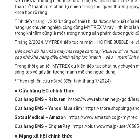
MYTREX là thương hiệu thiết bị làm đẹp và chăm sóc sức khỏe ti
thân trở thành một phần tự nhiên trong thói quen thường ngày,
khoa học rõ ràng.
Tính đến tháng 1/2024, tổng số thiết bị đã được sản xuất của
năng lực chuyên nghiệp, cùng dòng MYTREX Miray – thiết bị l
trong khi tắm cũng là một trong những sản phẩm được người dùn
Tháng 2/2024, MYTREX tiếp tục ra mắt HIHO FINE BUBBLE+e, vòi 
Bên cạnh đó, hai mẫu máy massage cầm tay “REBIVE 2” và “REBIV
cao nhờ khả năng điều chỉnh năng lực “mạnh – sâu – mềm” linh h
Trong thời gian tới, MYTREX dự kiến ​​tiếp tục phát huy chuyên
sáng tạo và gây ấn tượng mạnh mẽ cho người dùng.
*Theo nghiên cứu nội bộ (đến tính tháng 7/2024)
■ Cửa hàng EC chính thức
Cửa hàng EMS – Rakuten
:
https://www.rakuten.ne.jp/gold/le
Cửa hàng EMS – Yahoo! Mua sắm
:
https://store.shopping.yaho
Sotsu Medical – Amazon
:
https://www.amazon.co.jp/mytrex
Cửa hàng EMS – Chợ auPay
:
https://plus.wowma.jp/user/658
■ Mạng xã hội chính thức