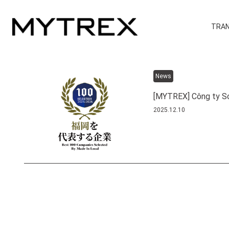
TRAN
News
[MYTREX] Công ty So
2025.12.10