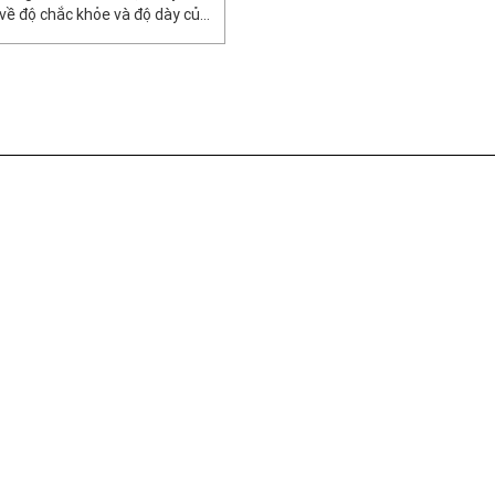
g về độ chắc khỏe và độ dày của
ệc chăm sóc da đầu thành thói
bị chai cứng, […]