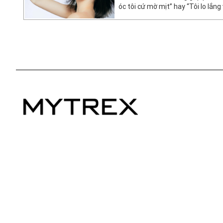
óc tôi cứ mờ mịt” hay “Tôi lo lắn
tóc”? Thực ra, bằng cách biến vi
quen, bạn có thể làm mềm da đầu 