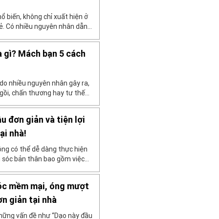
ổ biến, không chỉ xuất hiện ở
trẻ. Có nhiều nguyên nhân dẫn
: làm việc quá sức, ngồi sai tư
cánh tay,… Để làm giảm […]
̀ gì? Mách bạn 5 cách
ể do nhiều nguyên nhân gây ra,
gồi, chấn thương hay tư thế
 kỹ thuật massage cổ có thể
hiệu. Cùng Nhà Thuốc Long
đơn giản và tiện lợi
ại nhà!
ng có thể dễ dàng thực hiện
m sóc bản thân bao gồm việc
ết này giới thiệu phương pháp
 bằng tay. Bài viết cũng giải
tóc mềm mại, óng mượt
n giản tại nhà
những vấn đề như “Dạo này đầu