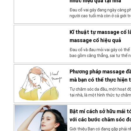
nhức hiệu quả tại nhà
Đau cổ vai gáy đang ngày càng ph
người cao tuổi mà còn ở cả giới 
đến tình trạng đau mỏi vai gáy như
thế, căng cơ, viêm dây thần kinh 
Kĩ thuật tự massage cổ la
massage cổ hiệu quả
Đau cổ và đau mỏi vai gáy có th
bao gồm căng thẳng, sai tư thế n
ngủ kém. Tin tốt là có rất nhiều
làm giảm cơn đau một cách hữu 
Phương pháp massage đầu 
Châu […]
mà bạn có thể thực hiện t
Tự chăm sóc da đầu, một hoạt độ
tại nhà, là một hình thức tự chă
nhẹ nhàng xoa bóp da đầu. Bài vi
ba bước cơ bản để massage da đầu
Bật mí cách sở hữu mái 
[…]
với các bước chăm sóc đơ
Giới thiệu Bạn có đang gặp phải 