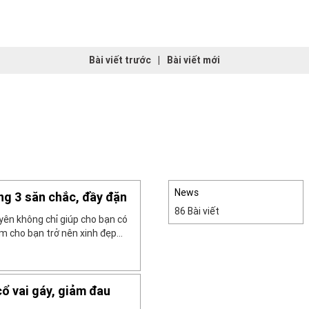
Bài viết trước
|
Bài viết mới
News
ng 3 săn chắc, đầy đặn
86 Bài viết
yên không chỉ giúp cho bạn có
 cho bạn trở nên xinh đẹp
hính là một trong những
n có được một vòng 3 săn
ổ vai gáy, giảm đau