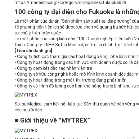
https://madeinlocal.jp/category/companies/fukuoka029
100 công ty đại diện cho Fukuoka là nhữn
Là một phần của dự án “Sản phẩm sản xuất tại địa phương” của 
tế phương tiện tiện ích sẽ được lựa chọn và quảng bá sức hút c
sự chú ý trên toàn quốc.
Là một phần của sáng kiến ​​​​này, “100 Doanh nghiệp Tiêu biểu
thiệu. Công ty TNHH Sotsu Medical, có trụ sở chính tại Thành 
[Tiêu chí đánh giá]
• Công ty tích cực tham gia các hoạt động xã hội, phê bình như
• Công ty hoạt động trong các lĩnh vực kinh doanh được coi là 
• Công ty cam kết đào tạo nhân viên trẻ
• Công ty sở hữu công nghệ hoặc mô hình kinh doanh độc đặc m
• Công ty hoạt động trong một thị trường đang phát triển
• Công ty có trình độ lương cao hơn khả năng trung bình khu vực
Sotsu Medical cam kết nối tiếp tục Săn thú quan hệ bền vững v
cho người dân.
■ Giới thiệu về “MYTREX”