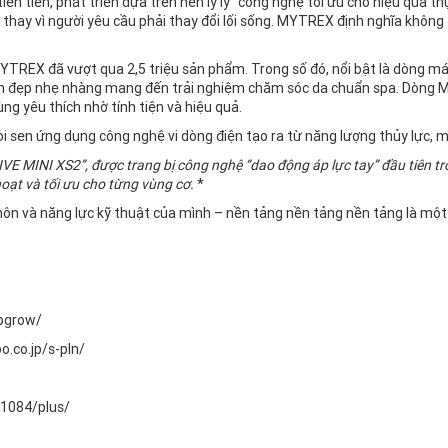
ên tiến, phát triển dựa trên nền lý lý “công nghệ tối ưu cho hiệu quả 
 thay vì người yêu cầu phải thay đổi lối sống. MYTREX định nghĩa khôn
 MYTREX đã vượt qua 2,5 triệu sản phẩm. Trong số đó, nổi bật là dòn
àm đẹp nhẹ nhàng mang đến trải nghiệm chăm sóc da chuẩn spa. Dòng 
g yêu thích nhờ tính tiện và hiệu quả.
sen ứng dụng công nghệ vi dòng điện tạo ra từ năng lượng thủy lực, ma
E MINI XS2”, được trang bị công nghệ “dao động áp lực tay” đầu tiên t
oạt và tối ưu cho từng vùng cơ.
*
 môn và năng lực kỹ thuật của mình – nền tảng nền tảng nền tảng là một
apgrow/
o.co.jp/s-pln/
51084/plus/