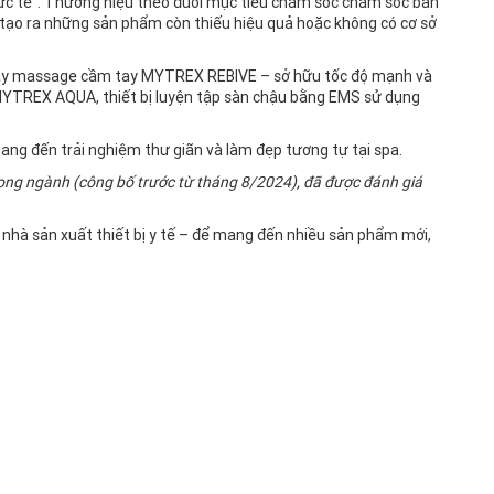
thực tế”. Thương hiệu theo đuổi mục tiêu chăm sóc chăm sóc bản
g tạo ra những sản phẩm còn thiếu hiệu quả hoặc không có cơ sở
g máy massage cầm tay MYTREX REBIVE – sở hữu tốc độ mạnh và
MYTREX AQUA, thiết bị luyện tập sàn chậu bằng EMS sử dụng
ng đến trải nghiệm thư giãn và làm đẹp tương tự tại spa.
rong ngành (công bố trước từ tháng 8/2024), đã được đánh giá
 nhà sản xuất thiết bị y tế – để mang đến nhiều sản phẩm mới,