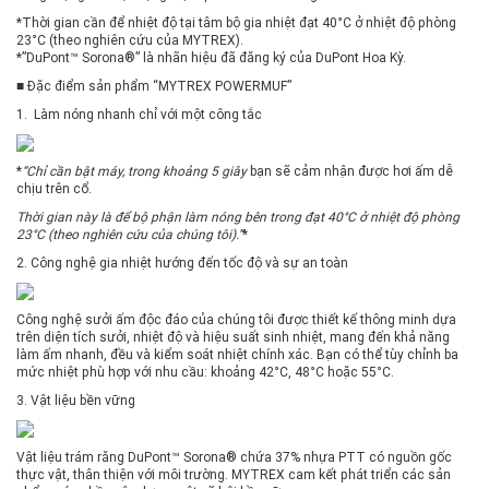
*Thời gian cần để nhiệt độ tại tâm bộ gia nhiệt đạt 40°C ở nhiệt độ phòng
23°C (theo nghiên cứu của MYTREX).
*”DuPont™ Sorona®” là nhãn hiệu đã đăng ký của DuPont Hoa Kỳ.
■ Đặc điểm sản phẩm “MYTREX POWERMUF”
1. Làm nóng nhanh chỉ với một công tắc
*
“Chỉ cần bật máy, trong khoảng 5 giây
bạn sẽ cảm nhận được hơi ấm dễ
chịu trên cổ.
Thời gian này là để bộ phận làm nóng bên trong đạt 40°C ở nhiệt độ phòng
23°C (theo nghiên cứu của chúng tôi).”
*
2. Công nghệ gia nhiệt hướng đến tốc độ và sự an toàn
Công nghệ sưởi ấm độc đáo của chúng tôi được thiết kế thông minh dựa
trên diện tích sưởi, nhiệt độ và hiệu suất sinh nhiệt, mang đến khả năng
làm ấm nhanh, đều và kiểm soát nhiệt chính xác. Bạn có thể tùy chỉnh ba
mức nhiệt phù hợp với nhu cầu: khoảng 42°C, 48°C hoặc 55°C.
3. Vật liệu bền vững
Vật liệu trám răng DuPont™ Sorona® chứa 37% nhựa PTT có nguồn gốc
thực vật, thân thiện với môi trường. MYTREX cam kết phát triển các sản