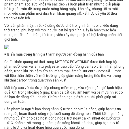
phẩm chăm sóc sức khỏe và sắc đẹp và luôn phát triển những giải pháp
hỗ trợ các vấn đề trong cuộc sống hàng ngày. Lần này, chúng tôi ra mắt
một kiểu sản phẩm mới dựa trên khăn quàng cổ, kết hợp cả yếu tố thời
trang và tiện ích.
Với sản phẩm này, thiết kế cũng được chú trọng, nhằm tạo ra kiểu dáng
thời trang, phù hợp với mọi người, bất kể giới tính. Đây là hiện thực hóa
mong muốn của chúng tôi trong việc xây dựng một xã hội không phân biệt
giới tính.
■ Biến mùa đông lạnh giá thành người bạn đồng hành của bạn
Chiếc khăn quàng cổ thời trang MYTREX POWERMUF được tích hợp bộ
phận sưởi điện và làm từ polyester cao cấp. Vòng cài tạo điểm nhấn phong
cách, trong khi lớp đệm ấm áp, mềm mại làm từ DuPont™ Sorona® – một
vật liệu thân thiện với môi trường, giúp giảm năng lượng tiêu thụ và lượng
khí thải carbon trong quá trình sản xuất.
Mặt tiếp xúc với da được lớp nhung mềm mại, vừa vặn, ngăn gió lạnh hiệu
quả. Chỉ trong khoảng 5 giây, khăn đã bắt đầu ấm lên*, với ba mức nhiệt độ
để bạn dễ dàng điều chỉnh. Chức năng hẹn giờ tắt sau 60 phút giúp sử
dụng an toàn.
Sản phẩm là người bạn đồng hành lý tưởng cho mùa đông, giúp bạn tự tin
ra ngoài, hoàn thành công việc buổi sáng dễ dàng hơn. Thiết kế nhẹ nhàng
nhưng đủ ấm cho các hoạt động ngoài trời ngay cả khi nhiệt độ xuống tới
-10°C. Khăn sưởi mang lại cảm giác sảng khoái, dễ chịu, giúp bạn duy trì
năng lượng và hoạt động hiệu quả suốt mùa đông.