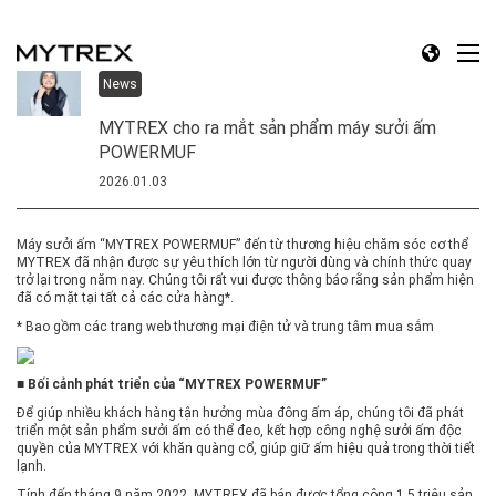
News
MYTREX cho ra mắt sản phẩm máy sưởi ấm
POWERMUF
2026.01.03
Máy sưởi ấm “MYTREX POWERMUF” đến từ thương hiệu chăm sóc cơ thể
MYTREX đã nhận được sự yêu thích lớn từ người dùng và chính thức quay
trở lại trong năm nay. Chúng tôi rất vui được thông báo rằng sản phẩm hiện
đã có mặt tại tất cả các cửa hàng*.
* Bao gồm các trang web thương mại điện tử và trung tâm mua sắm
■ Bối cảnh phát triển của “MYTREX POWERMUF”
Để giúp nhiều khách hàng tận hưởng mùa đông ấm áp, chúng tôi đã phát
triển một sản phẩm sưởi ấm có thể đeo, kết hợp công nghệ sưởi ấm độc
quyền của MYTREX với khăn quàng cổ, giúp giữ ấm hiệu quả trong thời tiết
lạnh.
Tính đến tháng 9 năm 2022, MYTREX đã bán được tổng cộng 1,5 triệu sản