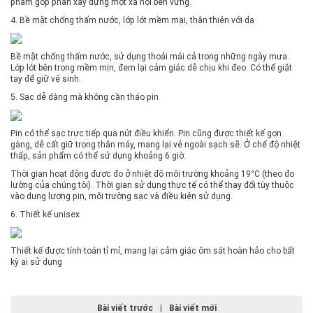
phẩm góp phần xây dựng một xã hội bền vững.
4. Bề mặt chống thấm nước, lớp lót mềm mại, thân thiện với da
Bề mặt chống thấm nước, sử dụng thoải mái cả trong những ngày mưa.
Lớp lót bên trong mềm mịn, đem lại cảm giác dễ chịu khi đeo. Có thể giặt
tay để giữ vệ sinh.
5. Sạc dễ dàng mà không cần tháo pin
Pin có thể sạc trực tiếp qua nút điều khiển. Pin cũng được thiết kế gọn
gàng, dễ cất giữ trong thân máy, mang lại vẻ ngoài sạch sẽ. Ở chế độ nhiệt
thấp, sản phẩm có thể sử dụng khoảng 6 giờ.
Thời gian hoạt động được đo ở nhiệt độ môi trường khoảng 19°C (theo đo
lường của chúng tôi). Thời gian sử dụng thực tế có thể thay đổi tùy thuộc
vào dung lượng pin, môi trường sạc và điều kiện sử dụng.
6. Thiết kế unisex
Thiết kế được tính toán tỉ mỉ, mang lại cảm giác ôm sát hoàn hảo cho bất
kỳ ai sử dụng
Bài viết trước
|
Bài viết mới