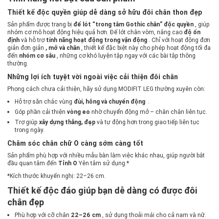
Thiết kế độc quyền giúp dễ dàng sở hữu đôi chân thon đẹp
Sản phẩm được trang bị
đế lót “trong tâm Gothic chân” độc quyền
, giúp
nhóm cơ mô hoạt động hiệu quả hơn. Đế lót chân vòm, nâng cao
độ ổn
định
và hỗ trợ
tính năng hoạt động trong vận động
. Chỉ với hoạt động đơn
giản đơn giản
, mở và chân
, thiết kế đặc biệt này cho phép hoạt động tối đa
đến
nhóm cơ sâu
, những cơ khó luyện tập ngay với các bài tập thông
thường.
Những lợi ích tuyệt vời ngoài việc cải thiện đôi chân
Phong cách chưa cải thiện, hãy sử dụng MODIFIT LEG thường xuyên còn:
Hỗ trợ săn chắc vùng
đùi, hông và chuyển động
.
Góp phần cải thiện
vòng eo
nhờ chuyển động mở – chân chân liên tục.
Trợ giúp
xây dựng thẳng, đẹp
và tự động hơn trong giao tiếp liên tục
trong ngày.
Chăm sóc chân chữ O càng sớm càng tốt
Sản phẩm phù hợp với nhiều mẫu bàn làm việc khác nhau, giúp người bắt
đầu quan tâm đến
Tỉnh O
Yên tâm sử dụng.*
*Kích thước khuyến nghị: 22–26 cm.
Thiết kế độc đáo giúp bạn dễ dàng có được đôi
chân đẹp
Phù hợp với cỡ chân
22–26 cm
, sử dụng thoải mái cho cả nam và nữ.