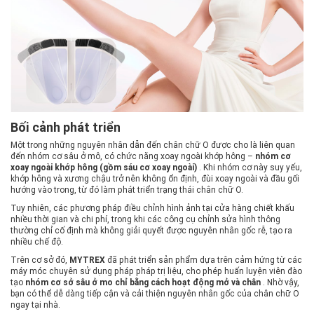
Bối cảnh phát triển
Một trong những nguyên nhân dẫn đến chân chữ O được cho là liên quan
đến nhóm cơ sâu ở mô, có chức năng xoay ngoài khớp hông –
nhóm cơ
xoay ngoài khớp hông (gồm sáu cơ xoay ngoài)
. Khi nhóm cơ này suy yếu,
khớp hông và xương chậu trở nên không ổn định, đùi xoay ngoài và đầu gối
hướng vào trong, từ đó làm phát triển trạng thái chân chữ O.
Tuy nhiên, các phương pháp điều chỉnh hình ảnh tại cửa hàng chiết khấu
nhiều thời gian và chi phí, trong khi các công cụ chỉnh sửa hình thông
thường chỉ cố định mà không giải quyết được nguyên nhân gốc rễ, tạo ra
nhiều chế độ.
Trên cơ sở đó,
MYTREX
đã phát triển sản phẩm dựa trên cảm hứng từ các
máy móc chuyên sử dụng pháp pháp trị liệu, cho phép huấn luyện viên đào
tạo
nhóm cơ sở sâu ở mo chỉ bằng cách hoạt động mở và chân
. Nhờ vậy,
bạn có thể dễ dàng tiếp cận và cải thiện nguyên nhân gốc của chân chữ O
ngay tại nhà.