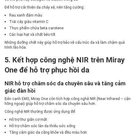
Để hỗ trợ cải thiện da chảy xệ, nên tăng cường:
Rau xanh đậm màu
Trái cây giàu vitamin C
Thực phẩm chứa beta carotene
Các loại hạt và chất béo tốt
Những dưỡng chất này giúp hỗ trợ bảo vệ cấu trúc da và làm chậm quá
trình lão hóa.
5. Kết hợp công nghệ NIR trên Miray
One để hỗ trợ phục hồi da
NIR hỗ trợ chăm sóc da chuyên sâu và tăng cảm
giác đàn hồi
Bên cạnh EMS, Miray One còn tích hợp công nghệ NIR (Near Infrared – cận
hồng ngoại) giúp hỗ trợ chăm sóc da chuyên sâu hơn.
Công nghệ NIR thường được ứng dụng để:
Hỗ trợ thư giãn cơ mặt
Hỗ trợ chăm sóc làn da thiếu sức sống
Tăng cảm giác da căng khỏe và đều màu hơn