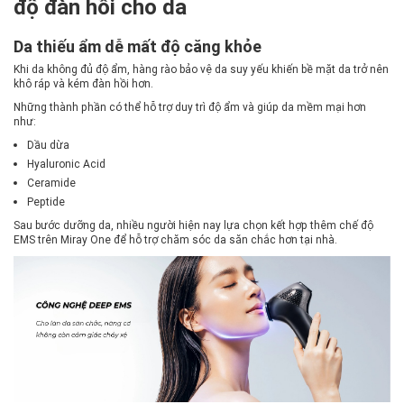
độ đàn hồi cho da
Da thiếu ẩm dễ mất độ căng khỏe
Khi da không đủ độ ẩm, hàng rào bảo vệ da suy yếu khiến bề mặt da trở nên
khô ráp và kém đàn hồi hơn.
Những thành phần có thể hỗ trợ duy trì độ ẩm và giúp da mềm mại hơn
như:
Dầu dừa
Hyaluronic Acid
Ceramide
Peptide
Sau bước dưỡng da, nhiều người hiện nay lựa chọn kết hợp thêm chế độ
EMS trên Miray One để hỗ trợ chăm sóc da săn chắc hơn tại nhà.