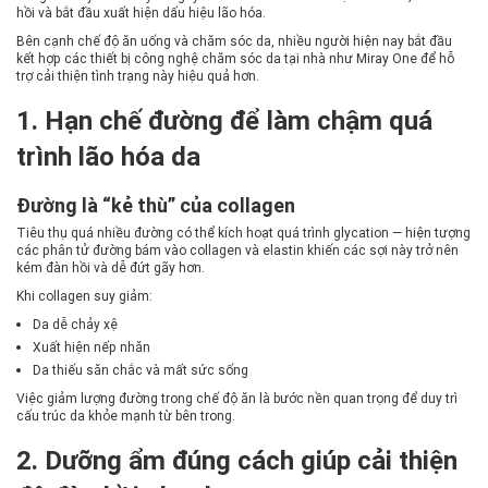
hồi và bắt đầu xuất hiện dấu hiệu lão hóa.
Bên cạnh chế độ ăn uống và chăm sóc da, nhiều người hiện nay bắt đầu
kết hợp các thiết bị công nghệ chăm sóc da tại nhà như Miray One để hỗ
trợ cải thiện tình trạng này hiệu quả hơn.
1. Hạn chế đường để làm chậm quá
trình lão hóa da
Đường là “kẻ thù” của collagen
Tiêu thụ quá nhiều đường có thể kích hoạt quá trình glycation — hiện tượng
các phân tử đường bám vào collagen và elastin khiến các sợi này trở nên
kém đàn hồi và dễ đứt gãy hơn.
Khi collagen suy giảm:
Da dễ chảy xệ
Xuất hiện nếp nhăn
Da thiếu săn chắc và mất sức sống
Việc giảm lượng đường trong chế độ ăn là bước nền quan trọng để duy trì
cấu trúc da khỏe mạnh từ bên trong.
2. Dưỡng ẩm đúng cách giúp cải thiện