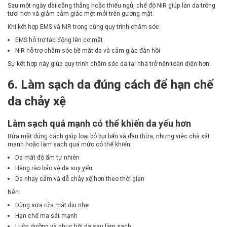
Sau một ngày dài căng thẳng hoặc thiếu ngủ, chế độ NIR giúp làn da trông
tươi hơn và giảm cảm giác mệt mỏi trên gương mặt.
Khi kết hợp EMS và NIR trong cùng quy trình chăm sóc:
EMS hỗ trợ tác động lên cơ mặt
NIR hỗ trợ chăm sóc bề mặt da và cảm giác đàn hồi
Sự kết hợp này giúp quy trình chăm sóc da tại nhà trở nên toàn diện hơn.
6. Làm sạch da đúng cách để hạn chế
da chảy xệ
Làm sạch quá mạnh có thể khiến da yếu hơn
Rửa mặt đúng cách giúp loại bỏ bụi bẩn và dầu thừa, nhưng việc chà xát
mạnh hoặc làm sạch quá mức có thể khiến:
Da mất độ ẩm tự nhiên
Hàng rào bảo vệ da suy yếu
Da nhạy cảm và dễ chảy xệ hơn theo thời gian
Nên:
Dùng sữa rửa mặt dịu nhẹ
Hạn chế ma sát mạnh
Luôn dưỡng và phục hồi da sau làm sạch