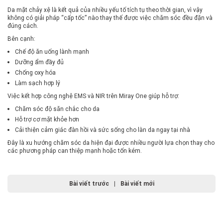
Da mặt chảy xệ là kết quả của nhiều yếu tố tích tụ theo thời gian, vì vậy
không có giải pháp “cấp tốc” nào thay thế được việc chăm sóc đều đặn và
đúng cách.
Bên cạnh:
Chế độ ăn uống lành mạnh
Dưỡng ẩm đầy đủ
Chống oxy hóa
Làm sạch hợp lý
Việc kết hợp công nghệ EMS và NIR trên Miray One giúp hỗ trợ:
Chăm sóc độ săn chắc cho da
Hỗ trợ cơ mặt khỏe hơn
Cải thiện cảm giác đàn hồi và sức sống cho làn da ngay tại nhà
Đây là xu hướng chăm sóc da hiện đại được nhiều người lựa chọn thay cho
các phương pháp can thiệp mạnh hoặc tốn kém.
Bài viết trước
|
Bài viết mới