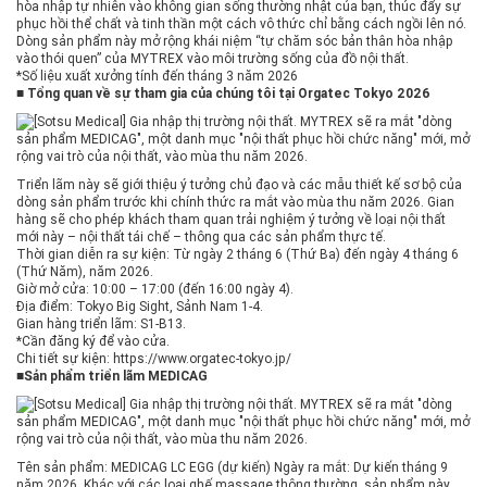
hòa nhập tự nhiên vào không gian sống thường nhật của bạn, thúc đẩy sự
phục hồi thể chất và tinh thần một cách vô thức chỉ bằng cách ngồi lên nó.
Dòng sản phẩm này mở rộng khái niệm “tự chăm sóc bản thân hòa nhập
vào thói quen” của MYTREX vào môi trường sống của đồ nội thất.
*Số liệu xuất xưởng tính đến tháng 3 năm 2026
■ Tổng quan về sự tham gia của chúng tôi tại Orgatec Tokyo 2026
Triển lãm này sẽ giới thiệu ý tưởng chủ đạo và các mẫu thiết kế sơ bộ của
dòng sản phẩm trước khi chính thức ra mắt vào mùa thu năm 2026. Gian
hàng sẽ cho phép khách tham quan trải nghiệm ý tưởng về loại nội thất
mới này – nội thất tái chế – thông qua các sản phẩm thực tế.
Thời gian diễn ra sự kiện: Từ ngày 2 tháng 6 (Thứ Ba) đến ngày 4 tháng 6
(Thứ Năm), năm 2026.
Giờ mở cửa: 10:00 – 17:00 (đến 16:00 ngày 4).
Địa điểm: Tokyo Big Sight, Sảnh Nam 1-4.
Gian hàng triển lãm: S1-B13.
*Cần đăng ký để vào cửa.
Chi tiết sự kiện:
https://www.orgatec-tokyo.jp/
■Sản phẩm triển lãm MEDICAG
Tên sản phẩm: MEDICAG LC EGG (dự kiến) Ngày ra mắt: Dự kiến ​​tháng 9
năm 2026. Khác với các loại ghế massage thông thường, sản phẩm này