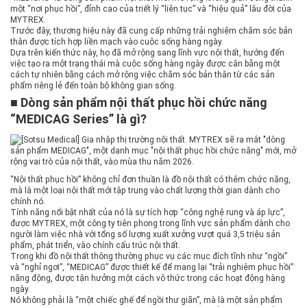
một “nơi phục hồi”, đỉnh cao của triết lý “liên tục” và “hiệu quả” lâu đời của
MYTREX.
Trước đây, thương hiệu này đã cung cấp những trải nghiệm chăm sóc bản
thân được tích hợp liền mạch vào cuộc sống hàng ngày.
Dựa trên kiến ​​thức này, họ đã mở rộng sang lĩnh vực nội thất, hướng đến
việc tạo ra một trạng thái mà cuộc sống hàng ngày được cân bằng một
cách tự nhiên bằng cách mở rộng việc chăm sóc bản thân từ các sản
phẩm riêng lẻ đến toàn bộ không gian sống.
■ Dòng sản phẩm nội thất phục hồi chức năng
“MEDICAG Series” là gì?
“Nội thất phục hồi” không chỉ đơn thuần là đồ nội thất có thêm chức năng,
mà là một loại nội thất mới tập trung vào chất lượng thời gian dành cho
chính nó.
Tính năng nổi bật nhất của nó là sự tích hợp “công nghệ rung và áp lực”,
được MYTREX, một công ty tiên phong trong lĩnh vực sản phẩm dành cho
người làm việc nhà với tổng số lượng xuất xưởng vượt quá 3,5 triệu sản
phẩm, phát triển, vào chính cấu trúc nội thất.
Trong khi đồ nội thất thông thường phục vụ các mục đích tĩnh như “ngồi”
và “nghỉ ngơi”, “MEDICAG” được thiết kế để mang lại “trải nghiệm phục hồi”
năng động, được tận hưởng một cách vô thức trong các hoạt động hàng
ngày.
Nó không phải là “một chiếc ghế để ngồi thư giãn”, mà là một sản phẩm