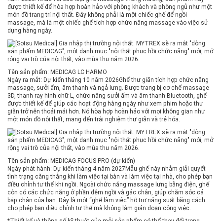
được thiết kế để hòa hợp hoàn hảo với phòng khách và phòng ngủ như một
món đồ trang trí nội thất. Đây không phải là một chiếc ghế để ngồi
massage, mà là một chiếc ghế tích hợp chức năng massage vào việc sử
dụng hàng ngày.
Tên sản phẩm: MEDICAG LC HARMO
Ngày ra mắt: Dự kiến ​​tháng 10 năm 2026
Ghế thư giãn tích hợp chức năng
massage, sưởi ấm, âm thanh và ngả lưng. Được trang bị cơ chế massage
3D, thanh ray hình chữ L, chức năng sưởi ấm và âm thanh Bluetooth, ghế
được thiết kế để giúp các hoạt động hàng ngày như xem phim hoặc thư
giãn trở nên thoải mái hơn. Nó hòa hợp hoàn hảo với mọi không gian như
một món đồ nội thất, mang đến trải nghiệm thư giãn và trẻ hóa.
Tên sản phẩm: MEDICAG FOCUS PRO (dự kiến)
Ngày phát hành: Dự kiến ​​tháng 4 năm 2027
Mẫu ghế này nhằm giải quyết
tình trạng căng thẳng khi làm việc tại bàn và làm việc tại nhà, cho phép bạn
điều chỉnh tư thế khi ngồi. Ngoài chức năng massage lưng bằng điện, ghế
còn có các chức năng ở phần đệm ngồi và gác chân, giúp chăm sóc cả
bắp chân của bạn. Đây là một “ghế làm việc” hỗ trợ năng suất bằng cách
cho phép bạn điều chỉnh tư thế mà không làm gián đoạn công việc.
*Thiết kế và thông số kỹ thuật của mỗi sản phẩm có thể thay đổi trong